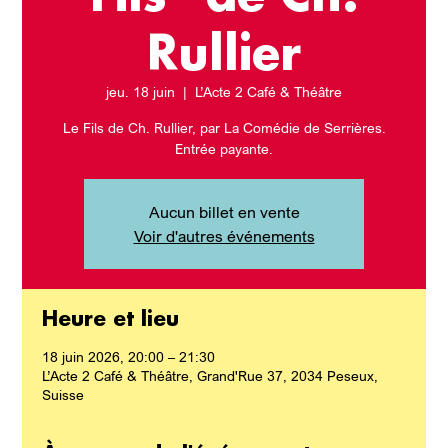
Rullier
jeu. 18 juin
  |  
L’Acte 2 Café & Théâtre
Le Fils de Ch. Rullier, par La Comédie de Serrières.
Entrée payante.
Aucun billet en vente
Voir d'autres événements
Heure et lieu
18 juin 2026, 20:00 – 21:30
L’Acte 2 Café & Théâtre, Grand'Rue 37, 2034 Peseux,
Suisse