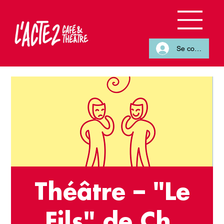
Se connecter
Théâtre – "Le
Fils" de Ch.