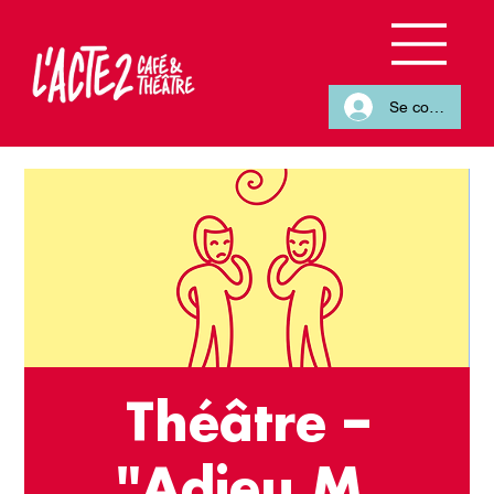
Se connecter
Théâtre –
"Adieu M.