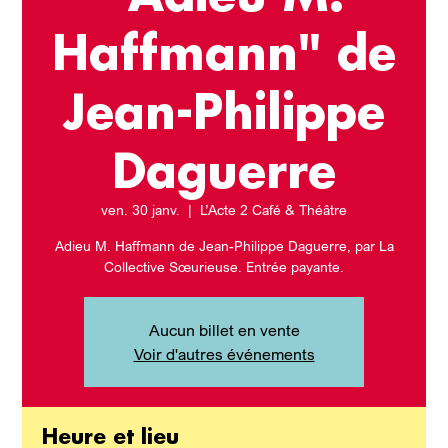
Haffmann" de
Jean-Philippe
Daguerre
ven. 30 janv.
  |  
L’Acte 2 Café & Théâtre
Adieu M. Haffmann de Jean-Philippe Daguerre, par La
Collective Sœurieuse. Entrée payante.
Aucun billet en vente
Voir d'autres événements
Heure et lieu