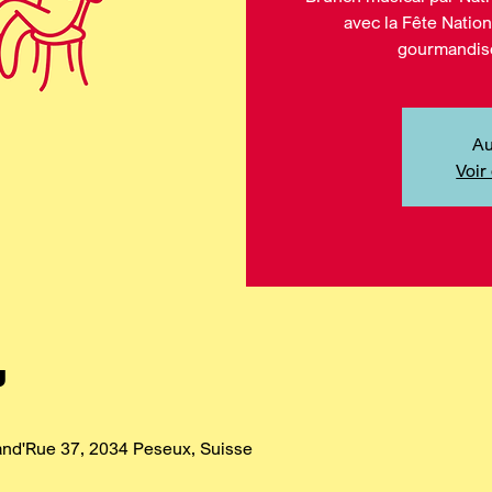
avec la Fête Natio
gourmandise
Au
Voir
u
rand'Rue 37, 2034 Peseux, Suisse