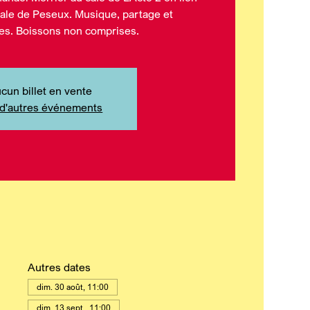
nale de Peseux. Musique, partage et
s. Boissons non comprises.
cun billet en vente
 d'autres événements
Autres dates
dim. 30 août, 11:00
dim. 13 sept., 11:00