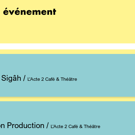
t événement
 Sigâh
/
L’Acte 2 Café & Théâtre
n Production
/
L’Acte 2 Café & Théâtre