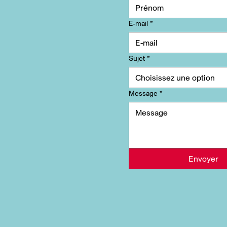
E-mail
*
Sujet
*
Choisissez une option
Message
*
Envoyer