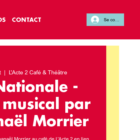
OS
CONTACT
Se connecter
t
  |  
L’Acte 2 Café & Théâtre
Nationale -
 musical par
aël Morrier
anaël Morrier au café de L’Acte 2 en lien