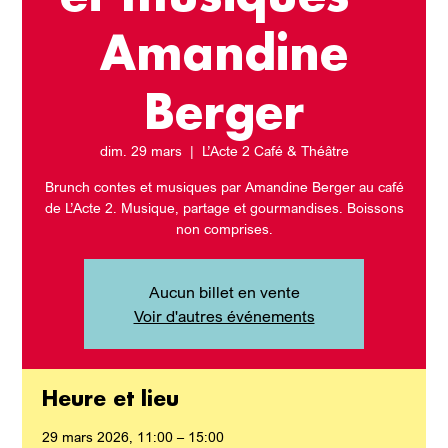
Amandine
Berger
dim. 29 mars
  |  
L’Acte 2 Café & Théâtre
Brunch contes et musiques par Amandine Berger au café
de L’Acte 2. Musique, partage et gourmandises. Boissons
non comprises.
Aucun billet en vente
Voir d'autres événements
Heure et lieu
29 mars 2026, 11:00 – 15:00