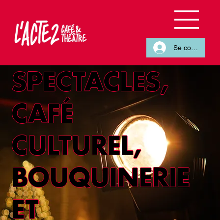
Se connecter
SPECTACLES,
CAFÉ
CULTUREL,
BOUQUINERIE
ET